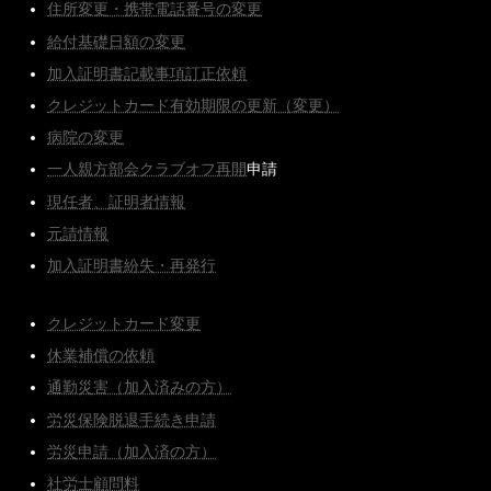
住所変更・携帯電話番号の変更
給付基礎日額の変更
加入証明書記載事項訂正依頼
クレジットカード有効期限の更新（変更）
病院の変更
一人親方部会クラブオフ再開
申請
現任者、証明者情報
元請情報
加入証明書紛失・再発行
クレジットカード変更
休業補償の依頼
通勤災害（加入済みの方）
労災保険脱退手続き申請
労災申請（加入済の方）
社労士顧問料