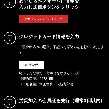
お申し込みフォームに情報を
1
入力し送信ボタンをクリック
お申し込みフォームはコチラ
クレジットカード情報を入力
STEP
2
※現金申込みの場合、下記へお振込みをお願いいたしま
す。
振り込み先
埼玉りそな銀行 七里（ななさと）支店
《普通口座》4472155
《口座名義》埼玉労災一人親方部会
労災加入の会員証を発行（通常3日以内）
STEP
3