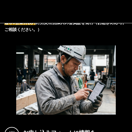
お急ぎの加入ご希望の方は月々4,980円～
WEBからのお申し込みが
便利！
通常3営業日以内
に労災特別加入の会員証を発行（お急ぎ対応可。
ご相談ください。）
STEP