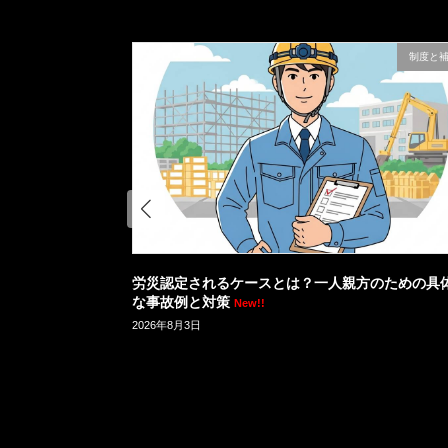
制度と補償
制度と
の加入証明書を
労災認定されるケースとは？一人親方のための具
な事故例と対策
New!!
2026年8月3日