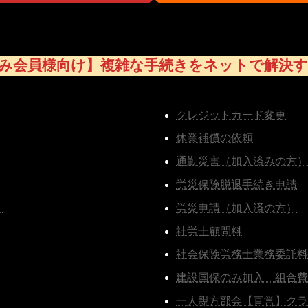
み会員様向け】複雑な手続きをネットで解決
クレジットカード変更
休業補償の依頼
通勤災害（加入済みの方）
労災保険脱退手続き申請
）
労災申請（加入済の方）
社労士顧問料
社会保険労務士業務委託料
建設国保のみ加入 組合費（
一人親方部会【直営】クラ