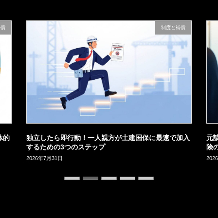
補償
制度と補償
体的
独立したら即行動！一人親方が土建国保に最速で加入
元
するための3つのステップ
険
2026年7月31日
202