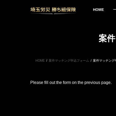
コ
ナ
ン
ビ
HOME
テ
ゲ
ン
ー
ツ
シ
へ
ョ
ス
ン
案件
キ
に
ッ
移
プ
動
HOME
案件マッチング申込フォーム
案件マッチング
Please fill out the form on the previous page.