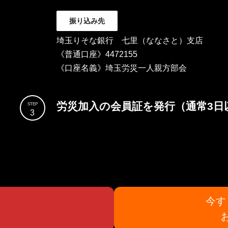
振り込み先
埼玉りそな銀行 七里（ななさと）支店
《普通口座》4472155
《口座名義》埼玉労災一人親方部会
労災加入の会員証を発行（通常3日
STEP
3
今す
み