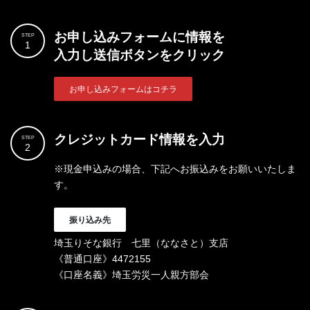
お申し込みフォームに情報を
STEP
1
入力し送信ボタンをクリック
お申し込みフォームはコチラ
クレジットカード情報を入力
STEP
2
※現金申込みの場合、下記へお振込みをお願いいたしま
す。
振り込み先
埼玉りそな銀行 七里（ななさと）支店
《普通口座》4472155
《口座名義》埼玉労災一人親方部会