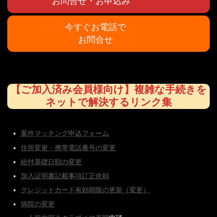
お問合せ・お申込み
今すぐお電話で
お問合せ
【ご加入済み会員様向け】複雑な手続きを
ネットで解決するリンク集
案件マッチング申込フォーム
住所変更・携帯電話番号の変更
給付基礎日額の変更
加入証明書記載事項訂正依頼
クレジットカード有効期限の更新（変更）
病院の変更