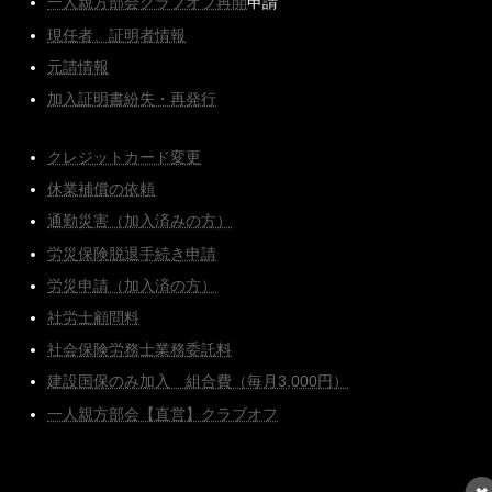
一人親方部会クラブオフ再開
申請
現任者、証明者情報
元請情報
加入証明書紛失・再発行
クレジットカード変更
休業補償の依頼
通勤災害（加入済みの方）
労災保険脱退手続き申請
労災申請（加入済の方）
社労士顧問料
社会保険労務士業務委託料
建設国保のみ加入 組合費（毎月3,000円）
一人親方部会【直営】クラブオフ