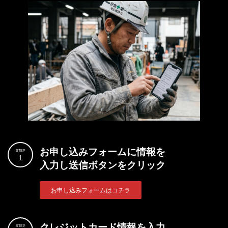
お申し込みフォームに情報を
STEP
1
入力し送信ボタンをクリック
お申し込みフォームはコチラ
クレジットカード情報を入力
STEP