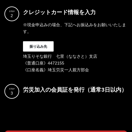
クレジットカード情報を入力
STEP
2
※現金申込みの場合、下記へお振込みをお願いいたしま
す。
振り込み先
埼玉りそな銀行 七里（ななさと）支店
《普通口座》4472155
《口座名義》埼玉労災一人親方部会
労災加入の会員証を発行（通常3日以内）
STEP
3