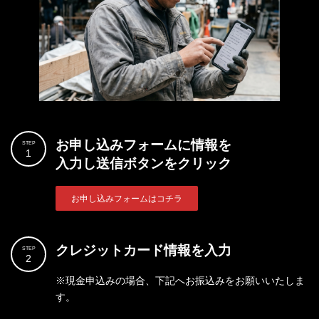
お申し込みフォームに情報を
STEP
1
入力し送信ボタンをクリック
お申し込みフォームはコチラ
クレジットカード情報を入力
STEP
2
※現金申込みの場合、下記へお振込みをお願いいたしま
す。