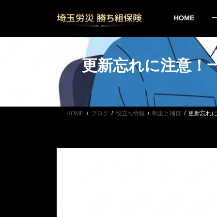
コ
ナ
ン
ビ
HOME
テ
ゲ
ン
ー
ツ
シ
へ
ョ
更新忘れに注意！一
ス
ン
キ
に
ッ
移
プ
動
HOME
ブログ
役立ち情報
制度と補償
更新忘れに