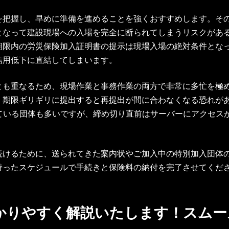
を把握し、早めに準備を進めることを強くおすすめします。そ
となって建設現場への入場を完全に断られてしまうリスクがあ
期限内の労災保険加入証明書の提示は現場入場の絶対条件とな
信用低下に直結してしまいます。
とも重なるため、現場作業と事務作業の両方で非常に多忙を極
、期限ギリギリに提出すると再提出が間に合わなくなる恐れが
している団体も多いですが、締め切り直前はサーバーにアクセス
続けるために、送られてきた案内状やご加入中の特別加入団体
持ったスケジュールで手続きと保険料の納付を完了させてくだ
分かりやすく解説いたします！スム