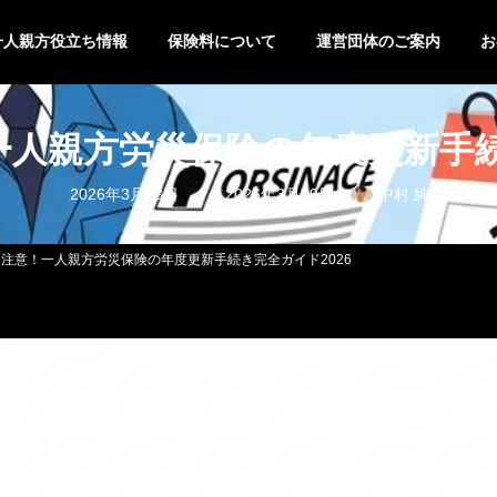
一人親方役立ち情報
保険料について
運営団体のご案内
お
人親方労災保険の年度更新手続
最
2026年3月23日
2026年3月19日
中村 紳一
終
更
新
日
注意！一人親方労災保険の年度更新手続き完全ガイド2026
時
: