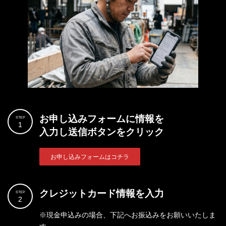
お申し込みフォームに情報を
STEP
1
入力し送信ボタンをクリック
お申し込みフォームはコチラ
クレジットカード情報を入力
STEP
2
※現金申込みの場合、下記へお振込みをお願いいたしま