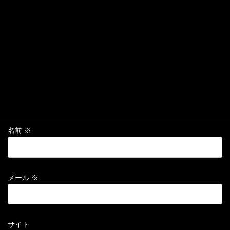
コメント
※
名前
※
メール
※
サイト