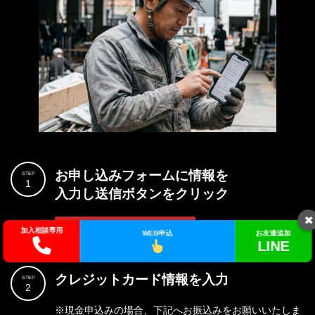
お申し込みフォームに情報を
STEP
1
入力し送信ボタンをクリック
✖
お申し込みフォームはコチラ
加入相談専用
WEB申込
お友達追加
LINE
クレジットカード情報を入力
STEP
2
※現金申込みの場合、下記へお振込みをお願いいたしま