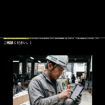
お申込みの流れ
お急ぎの加入ご希望の方は月々4,980円～
WEBからのお申し込みが
便利！
通常3営業日以内
に労災特別加入の会員証を発行（お急ぎ対応可。
ご相談ください。）