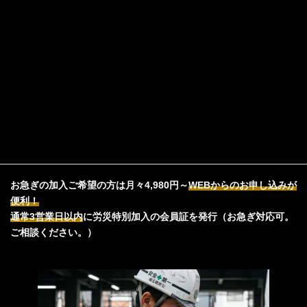
動！一人親方が
加入を求められ
土建国保の保険
土建国保に最速
たら？一人親方
料を極限まで安
で加入するため
労災保険の迅速
くする裏ワザ
の3つのステップ
な手続き
2026年7月24日
2026年7月31日
2026年7月27日
お申込みの流れ
お急ぎの加入ご希望の方は月々4,980円～
WEBからのお申し込みが
便利！
通常3営業日以内
に労災特別加入の会員証を発行（お急ぎ対応可。
ご相談ください。）