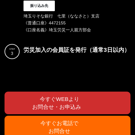
振り込み先
埼玉りそな銀行 七里（ななさと）支店
《普通口座》4472155
《口座名義》埼玉労災一人親方部会
労災加入の会員証を発行（通常3日以内）
STEP
3
今すぐWEBより
お問合せ・お申込み
今すぐお電話で
お問合せ