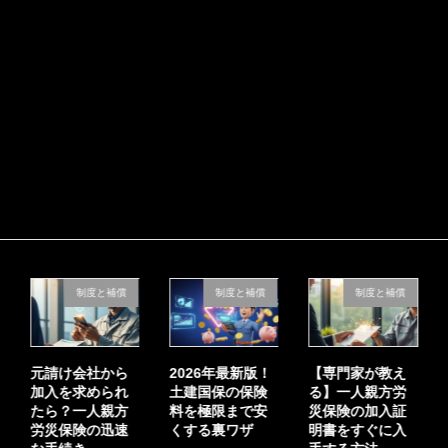
職人の転職はどうしたらいい？
2020年2月26日
制度と補償
制度と補償
制度と補償
元請け会社から
2026年最新版！
【専門家が教え
加入を求められ
土建国保の保険
る】一人親方労
たら？一人親方
料を極限まで安
災保険の加入証
労災保険の迅速
くする裏ワザ
明書をすぐに入