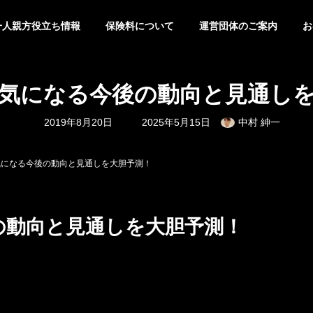
一人親方役立ち情報
保険料について
運営団体のご案内
お
気になる今後の動向と見通し
最
2019年8月20日
2025年5月15日
中村 紳一
終
更
新
日
気になる今後の動向と見通しを大胆予測！
時
:
の動向と見通しを大胆予測！