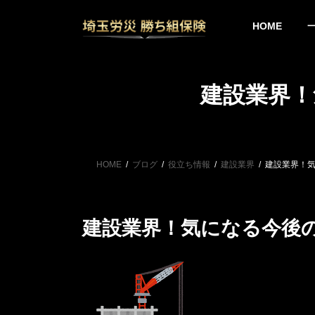
コ
ナ
ン
ビ
HOME
テ
ゲ
ン
ー
ツ
シ
へ
ョ
建設業界！
ス
ン
キ
に
ッ
移
プ
動
HOME
ブログ
役立ち情報
建設業界
建設業界！
建設業界！気になる今後