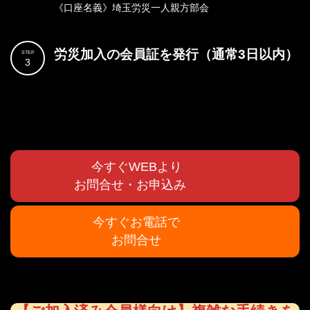
《口座名義》埼玉労災一人親方部会
労災加入の会員証を発行（通常3日以内）
STEP
3
今すぐWEBより
お問合せ・お申込み
今すぐお電話で
お問合せ