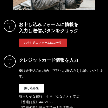
お申し込みフォームに情報を
STEP
1
入力し送信ボタンをクリック
お申し込みフォームはコチラ
クレジットカード情報を入力
STEP
2
※現金申込みの場合、下記へお振込みをお願いいたしま
す。
振り込み先
埼玉りそな銀行 七里（ななさと）支店
《普通口座》4472155
《口座名義》埼玉労災一人親方部会