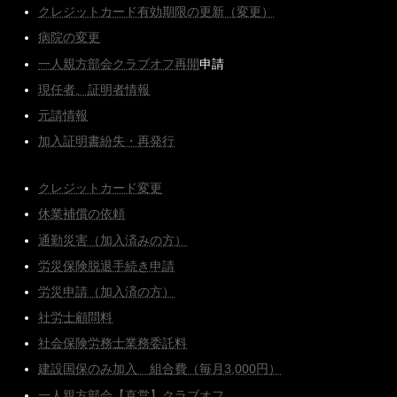
クレジットカード有効期限の更新（変更）
病院の変更
一人親方部会クラブオフ再開
申請
現任者、証明者情報
元請情報
加入証明書紛失・再発行
クレジットカード変更
休業補償の依頼
通勤災害（加入済みの方）
労災保険脱退手続き申請
労災申請（加入済の方）
社労士顧問料
社会保険労務士業務委託料
建設国保のみ加入 組合費（毎月3,000円）
一人親方部会【直営】クラブオフ