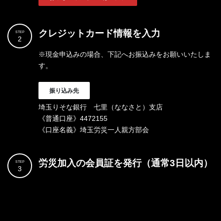
クレジットカード情報を入力
STEP
2
※現金申込みの場合、下記へお振込みをお願いいたしま
す。
振り込み先
埼玉りそな銀行 七里（ななさと）支店
《普通口座》4472155
《口座名義》埼玉労災一人親方部会
労災加入の会員証を発行（通常3日以内）
STEP
3