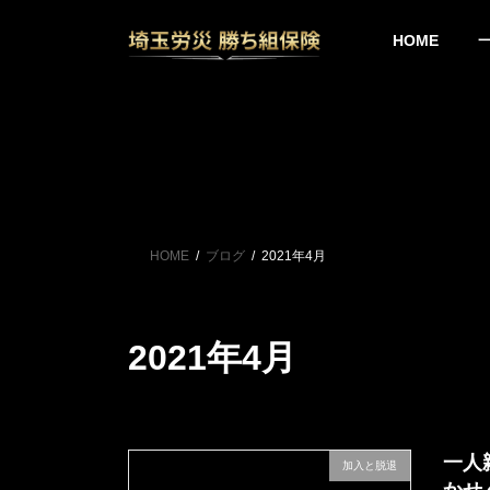
コ
ナ
ン
ビ
HOME
テ
ゲ
ン
ー
ツ
シ
へ
ョ
ス
ン
キ
に
ッ
移
プ
動
HOME
ブログ
2021年4月
2021年4月
一人
加入と脱退
かせ