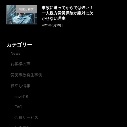
事故に遭ってからでは遅い！
制度と補償
一人親方労災保険が絶対に欠
かせない理由
2026年6月29日
カテゴリー
News
お客様の声
労災事故発生事例
役立ち情報
covid19
FAQ
会員サービス