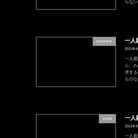
らない
一人
確定申告等
2021年
一人親
ら、わ
求する
ものな
一人
豆知識
2021年
一人親