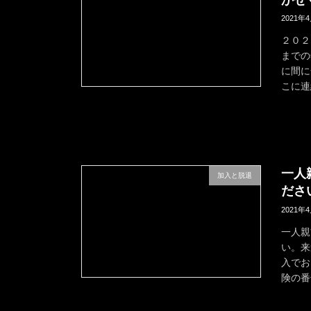
2021年
２０２
までの
に間に
こに連
一人
加入と脱退
ださ
2021年
一人親
い。来
入でお
険の番