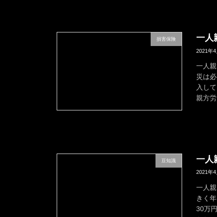
一人
損害保険
2021年
一人親
災は必
入して
親方労
一人
豆知識
2021年
一人親
きく年
30万