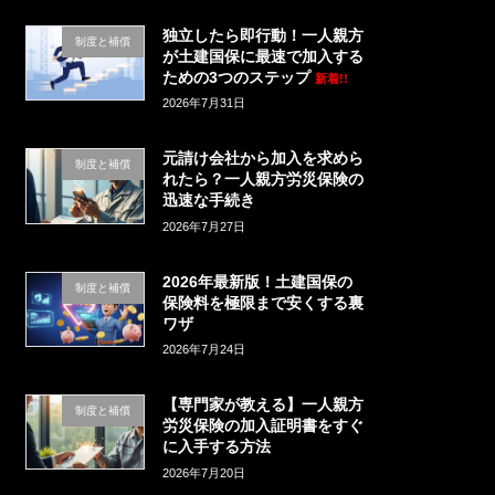
独立したら即行動！一人親方
制度と補償
が土建国保に最速で加入する
ための3つのステップ
新着!!
2026年7月31日
元請け会社から加入を求めら
制度と補償
れたら？一人親方労災保険の
迅速な手続き
2026年7月27日
2026年最新版！土建国保の
制度と補償
保険料を極限まで安くする裏
ワザ
2026年7月24日
【専門家が教える】一人親方
制度と補償
労災保険の加入証明書をすぐ
に入手する方法
2026年7月20日