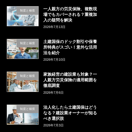
一人親方の労災保険、複数現
制度と補償
場でもカバーされる？重複加
入の疑問を解決
2026年7月13日
土建国保のドック割引や保養
制度と補償
所特典がスゴい！意外な活用
法を紹介
2026年7月10日
家族経営の建設業も対象？一
制度と補償
人親方労災保険の適用範囲を
徹底調査
2026年7月6日
法人化したら土建国保はどう
制度と補償
なる？建設業オーナーが知る
べき選択肢
2026年7月3日