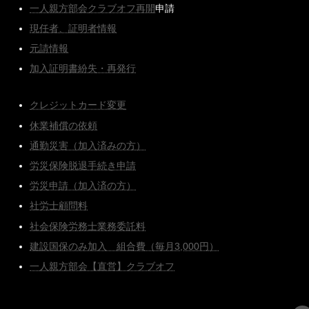
一人親方部会クラブオフ再開
申請
現任者、証明者情報
元請情報
加入証明書紛失・再発行
クレジットカード変更
休業補償の依頼
通勤災害（加入済みの方）
労災保険脱退手続き申請
労災申請（加入済の方）
社労士顧問料
社会保険労務士業務委託料
建設国保のみ加入 組合費（毎月3,000円）
一人親方部会【直営】クラブオフ