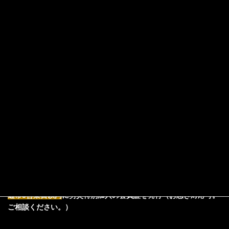
独立したら即行
元請け会社から
2026年最新版！
動！一人親方が
加入を求められ
土建国保の保険
土建国保に最速
たら？一人親方
料を極限まで安
で加入するため
労災保険の迅速
くする裏ワザ
の3つのステップ
な手続き
2026年7月24日
2026年7月31日
2026年7月27日
お申込みの流れ
お急ぎの加入ご希望の方は月々4,980円～
WEBからのお申し込みが
便利！
通常3営業日以内
に労災特別加入の会員証を発行（お急ぎ対応可。
ご相談ください。）