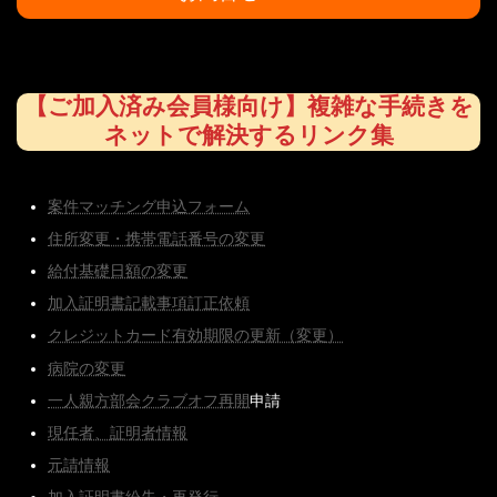
【ご加入済み会員様向け】複雑な手続きを
ネットで解決するリンク集
案件マッチング申込フォーム
住所変更・携帯電話番号の変更
給付基礎日額の変更
加入証明書記載事項訂正依頼
クレジットカード有効期限の更新（変更）
病院の変更
一人親方部会クラブオフ再開
申請
現任者、証明者情報
元請情報