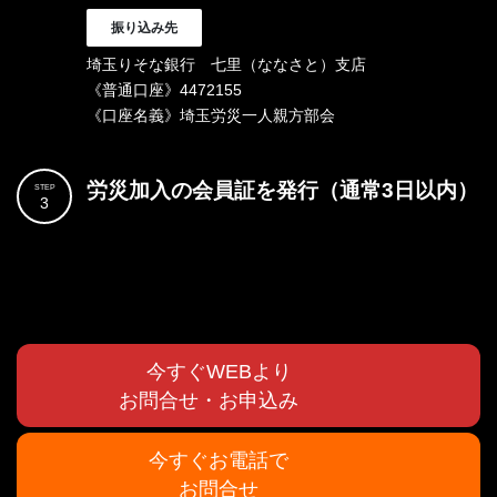
振り込み先
埼玉りそな銀行 七里（ななさと）支店
《普通口座》4472155
《口座名義》埼玉労災一人親方部会
労災加入の会員証を発行（通常3日以内）
STEP
3
今すぐWEBより
お問合せ・お申込み
今すぐお電話で
お問合せ