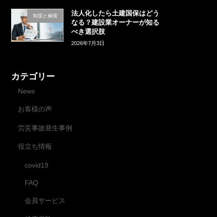
法人化したら土建国保はどう
制度と補償
なる？建設業オーナーが知る
べき選択肢
2026年7月3日
カテゴリー
News
お客様の声
労災事故発生事例
役立ち情報
covid19
FAQ
会員サービス