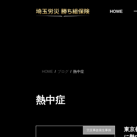
コ
ナ
ン
ビ
HOME
テ
ゲ
ン
ー
ツ
シ
へ
ョ
ス
ン
キ
に
ッ
移
プ
動
HOME
ブログ
熱中症
熱中症
東京
労災事故発生事例
に熱