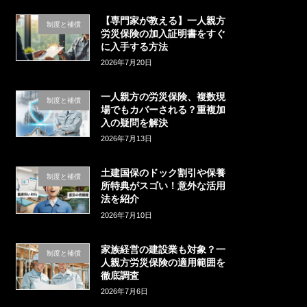
【専門家が教える】一人親方
制度と補償
労災保険の加入証明書をすぐ
に入手する方法
2026年7月20日
一人親方の労災保険、複数現
制度と補償
場でもカバーされる？重複加
入の疑問を解決
2026年7月13日
土建国保のドック割引や保養
制度と補償
所特典がスゴい！意外な活用
法を紹介
2026年7月10日
家族経営の建設業も対象？一
制度と補償
人親方労災保険の適用範囲を
徹底調査
2026年7月6日