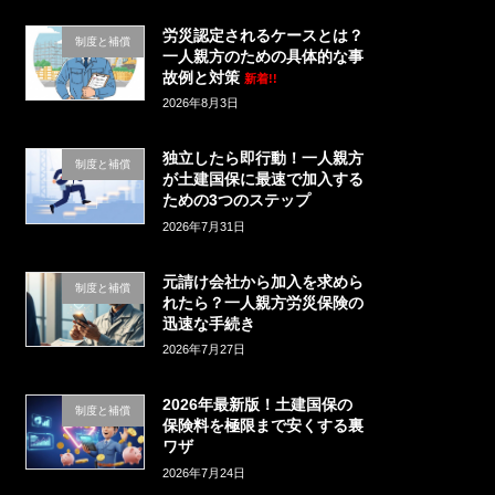
労災認定されるケースとは？
制度と補償
一人親方のための具体的な事
故例と対策
新着!!
2026年8月3日
独立したら即行動！一人親方
制度と補償
が土建国保に最速で加入する
ための3つのステップ
2026年7月31日
元請け会社から加入を求めら
制度と補償
れたら？一人親方労災保険の
迅速な手続き
2026年7月27日
2026年最新版！土建国保の
制度と補償
保険料を極限まで安くする裏
ワザ
2026年7月24日